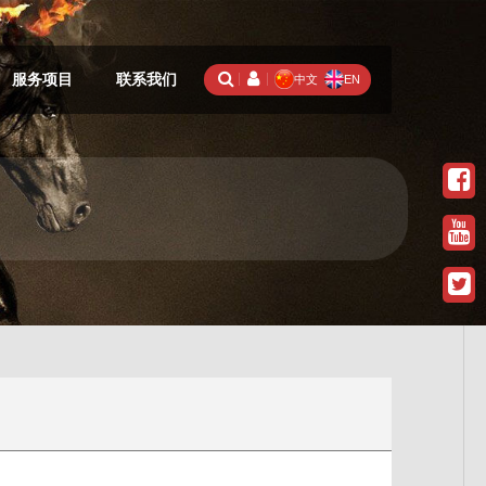
服务项目
联系我们
中文
EN