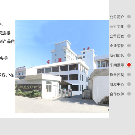
公司简介
件。
公司文化
束连接
公司历程
制产品的
企业荣誉
我们团队
业务关
车间展示
球客户在
质量控制
研发中心
合作伙伴