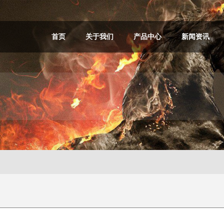
首页
关于我们
产品中心
新闻资讯