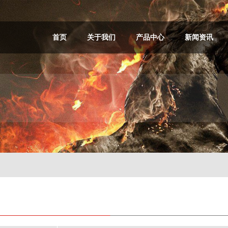
首页
关于我们
产品中心
新闻资讯