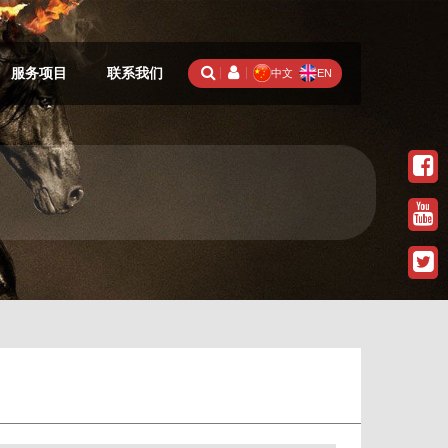
服务项目
联系我们
中文
EN