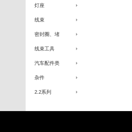
灯座
线束
密封圈、堵
线束工具
汽车配件类
杂件
2.2系列