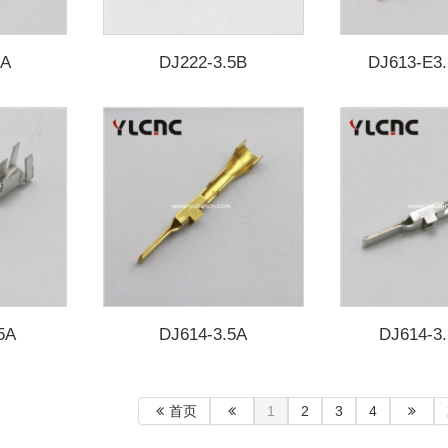
5A
DJ222-3.5B
DJ613-E
5A
DJ614-3.5A
DJ614-
首页
1
2
3
4