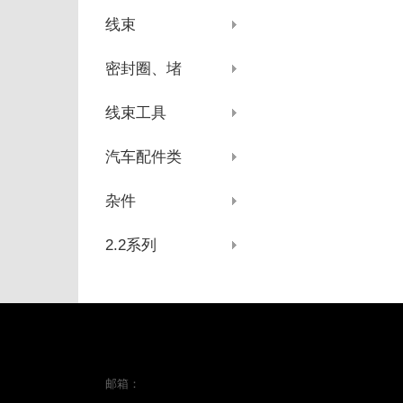
线束
密封圈、堵
线束工具
汽车配件类
杂件
2.2系列
邮箱：