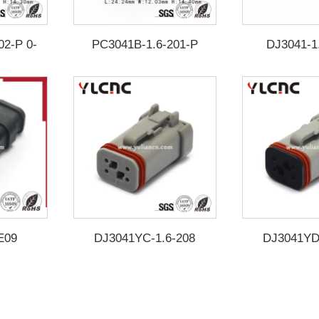
02-P 0-
PC3041B-1.6-201-P
DJ3041-1
2
2321776-4
E09
DJ3041YC-1.6-208
DJ3041YD