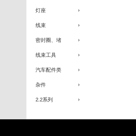
灯座
线束
密封圈、堵
线束工具
汽车配件类
杂件
2.2系列