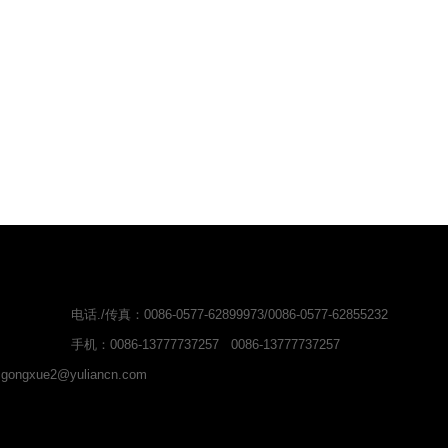
电话./传真：0086-0577-62899973/0086-0577-62855232
手机：0086-13777737257 0086-13777737257
gongxue2@yuliancn.com