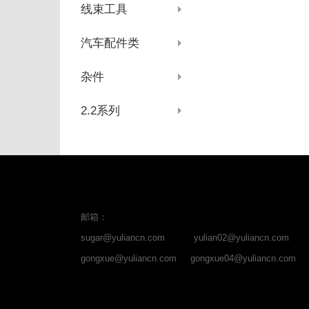
线束工具
汽车配件类
杂件
2.2系列
邮箱：
sugar@yuliancn.com
yulian02@yuliancn.com
gongxue@yuliancn.com
gongxue04@yuliancn.com