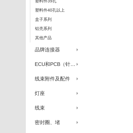
塑料件39孔
塑料件40孔以上
盒子系列
铝壳系列
其他产品
品牌连接器
ECU和PCB（针座系列）
线束附件及配件
灯座
线束
密封圈、堵