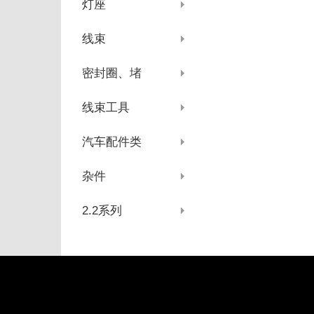
灯座
线束
密封圈、堵
线束工具
汽车配件类
杂件
2.2系列