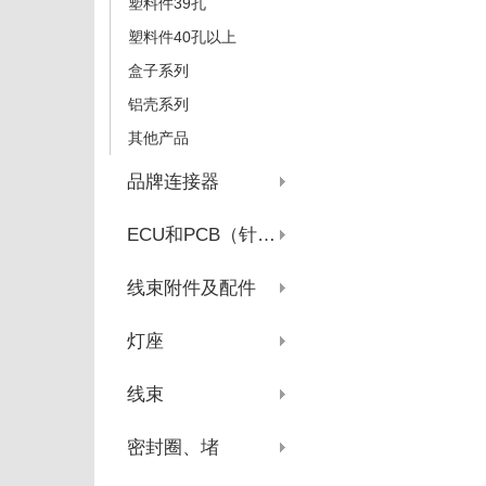
塑料件39孔
塑料件40孔以上
盒子系列
铝壳系列
其他产品
品牌连接器
ECU和PCB（针座系列）
线束附件及配件
灯座
线束
密封圈、堵