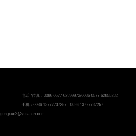
电话./传真：0086-0577-62899973/0086-0577-62855232
手机：0086-13777737257 0086-13777737257
gongxue2@yuliancn.com