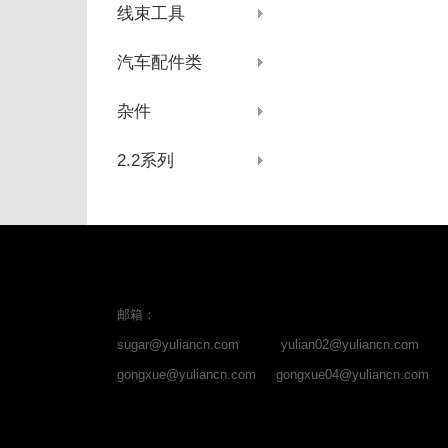
线束工具
汽车配件类
杂件
2.2系列
邮箱：
sugar@yuliancn.com
yulian02@yuliancn.com
gongxue@yuliancn.com
gongxue04@yuliancn.com