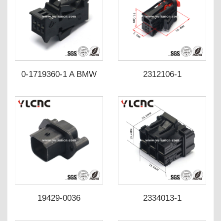
0-1719360-1 A BMW
2312106-1
6954538-01
19429-0036
2334013-1