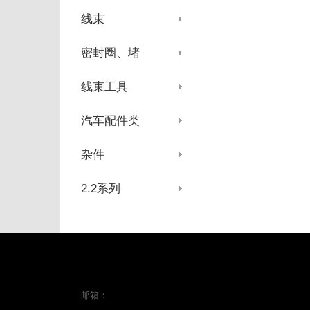
线束
密封圈、堵
线束工具
汽车配件类
杂件
2.2系列
邮箱：