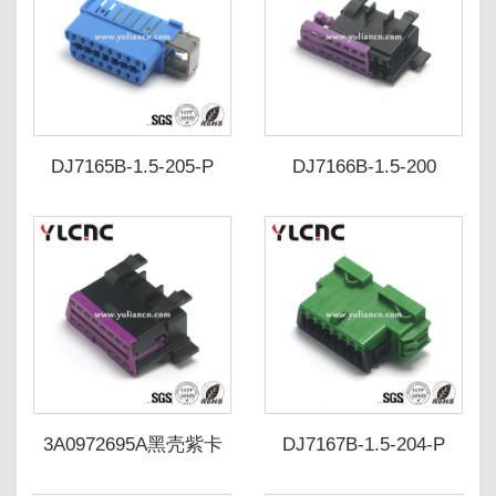
DJ7165B-1.5-205-P
DJ7166B-1.5-200
DJ7165B-1.5-215-P
DJ7166B-1.5-210
1418984-1
3A0972695A/13780950
3A0972695A黑壳紫卡
DJ7167B-1.5-204-P
DJ7167B-1.5-214-P
953490-3