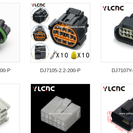
100-P
DJ7105-2.2-200-P
DJ7107Y-
P GL221-
DJ7105-2.2-210-P HP066-
DJ7107Y-2.2
10021
5946