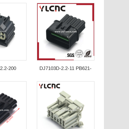
2.2-200
DJ7103D-2.2-11 PB621-
-210 7283-
010020
-30