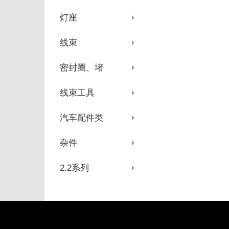
灯座
线束
密封圈、堵
线束工具
汽车配件类
杂件
2.2系列