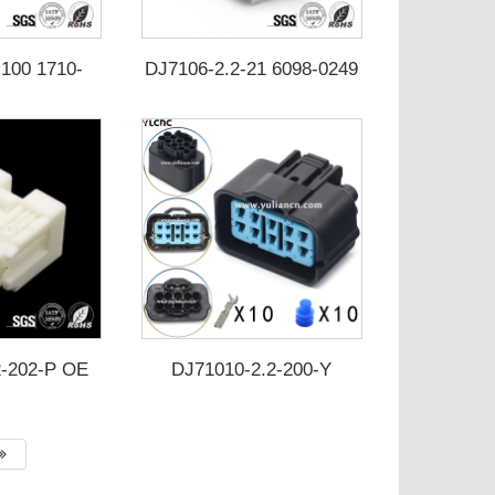
100 1710-
DJ7106-2.2-21 6098-0249
0001
2-202-P OE
DJ71010-2.2-200-Y
6952
DJ71010-2.2-210-Y 6189-
0616