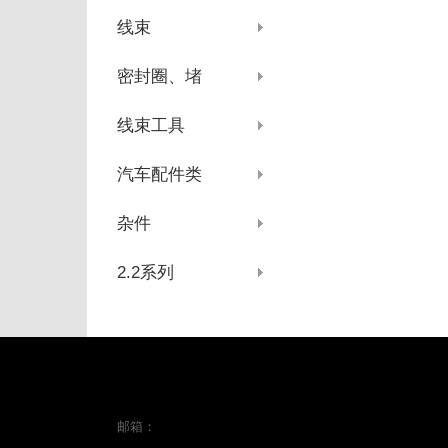
线束
密封圈、堵
线束工具
汽车配件类
杂件
2.2系列
邮箱：