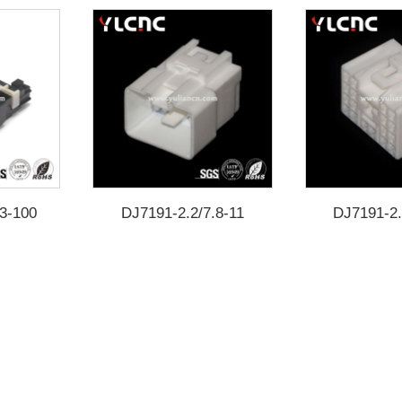
3-100
DJ7191-2.2/7.8-11
DJ7191-2.
10 6098-