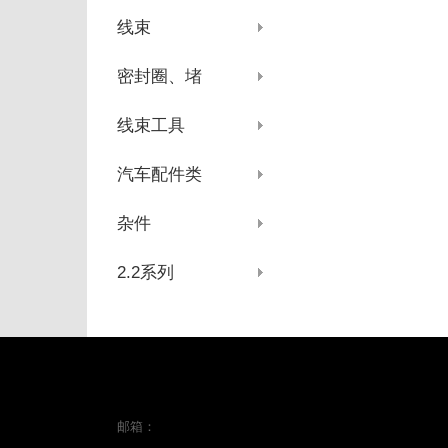
线束
密封圈、堵
线束工具
汽车配件类
杂件
2.2系列
邮箱：