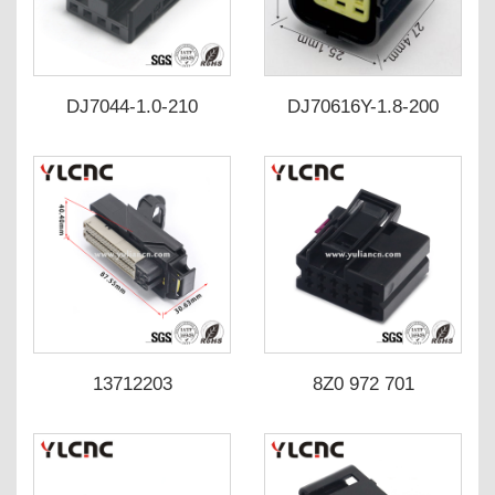
DJ7044-1.0-210
DJ70616Y-1.8-200
DJ7044-1.0-200 1K0
DJ70616Y-1.8-210
972 704 C
174262-2 368530-1
13712203
8Z0 972 701